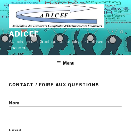
Aller
au
contenu
principal
ADICEF
Association des Directeurs Comptables d'Etablissements
Financiers
Menu
CONTACT / FOIRE AUX QUESTIONS
Nom
Email