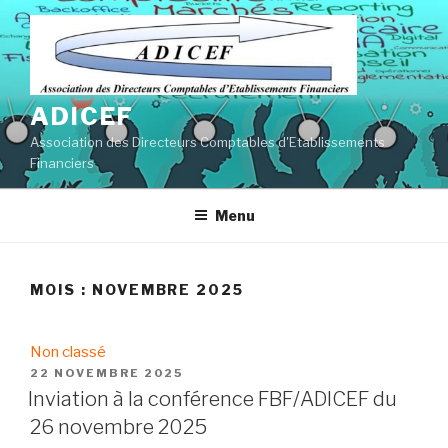
Aller
au
contenu
principal
ADICEF
Association des Directeurs Comptables d'Etablissements
Financiers
Menu
MOIS :
NOVEMBRE 2025
Non classé
PUBLIÉ
22 NOVEMBRE 2025
LE
Inviation à la conférence FBF/ADICEF du
26 novembre 2025