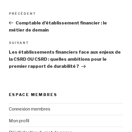
Navigation
PRÉCÉDENT
Article
de
précédent
Comptable d’établissement financier : le
l’article
métier de demain
SUIVANT
Article
suivant
Les établissements financiers face aux enjeux de
la CSRD OU CSRD : quelles ambitions pour le
premier rapport de durabilité ?
ESPACE MEMBRES
Connexion membres
Mon profil