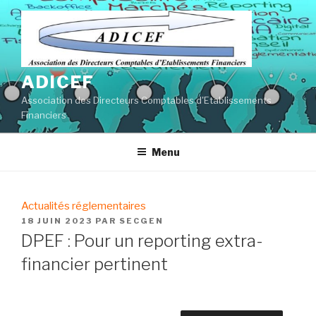
Aller
au
contenu
principal
ADICEF
Association des Directeurs Comptables d'Etablissements
Financiers
Menu
Actualités réglementaires
PUBLIÉ
18 JUIN 2023
PAR
SECGEN
LE
DPEF : Pour un reporting extra-
financier pertinent