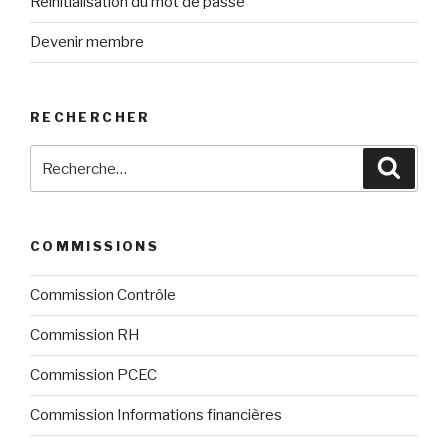
Réinitialisation du mot de passe
Devenir membre
RECHERCHER
Recherche
Reche
pour
:
COMMISSIONS
Commission Contrôle
Commission RH
Commission PCEC
Commission Informations financières